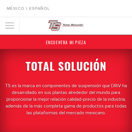
MÉXICO | ESPAÑOL
ENCUENTRA MI PIEZA
TOTAL SOLUCIÓN
TS es la marca en componentes de suspensión que DRiV ha
desarrollado en sus plantas alrededor del mundo para
proporcionar la mejor relación calidad-precio de la industria,
además de la más completa gama de productos para todas
las plataformas del mercado mexicano.