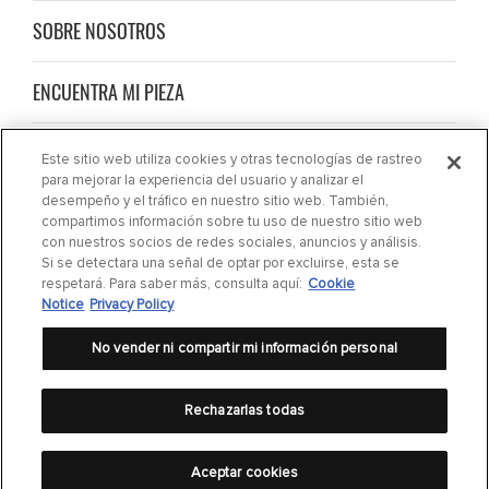
SOBRE NOSOTROS
ENCUENTRA MI PIEZA
PRIVACIDAD
Este sitio web utiliza cookies y otras tecnologías de rastreo
para mejorar la experiencia del usuario y analizar el
desempeño y el tráfico en nuestro sitio web. También,
CONTÁCTENOS
compartimos información sobre tu uso de nuestro sitio web
con nuestros socios de redes sociales, anuncios y análisis.
Si se detectara una señal de optar por excluirse, esta se
BLOGS
respetará. Para saber más, consulta aquí:
Cookie
Notice
Privacy Policy
No vender ni compartir mi información personal
Rechazarlas todas
Política de privacidad
|
Cookie Settings
|
Cookie Notice
|
Condiciones de uso
Aceptar cookies
©
2020 DRiV Inc. Todos los derechos reservados.